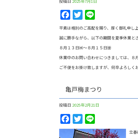
投稿日
2025年7月1日
Facebook
Twitter
Line
平素は格別のご高配を賜り、厚く御礼申し
誠に勝手ながら、以下の期間を夏季休業と
８月１３日㈬～８月１５日㈮
休業中のお問い合わせにつきましては、８
ご不便をお掛け致しますが、何卒よろしく
亀戸梅まつり
投稿日
2025年2月21日
Facebook
Twitter
Line
立春