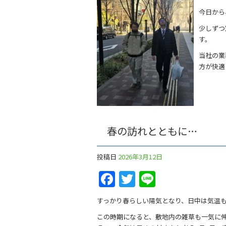
今日から
少しずつ
す。
当社の業
方が快適
春の訪れとともに…
投稿日
2026年3月12日
Facebook
Twitter
Line
すっかり春らしい陽気となり、日中は気温
この時期になると、敷地内の雑草も一気に