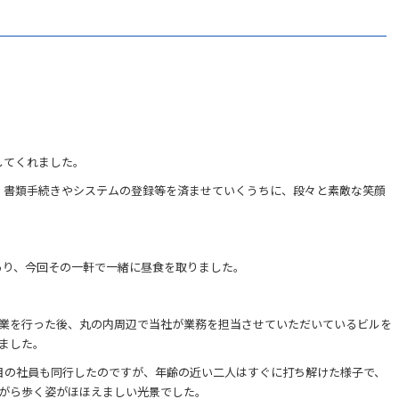
してくれました。
、書類手続きやシステムの登録等を済ませていくうちに、段々と素敵な笑顔
あり、今回その一軒で一緒に昼食を取りました。
業を行った後、丸の内周辺で当社が業務を担当させていただいているビルを
ました。
目の社員も同行したのですが、年齢の近い二人はすぐに打ち解けた様子で、
がら歩く姿がほほえましい光景でした。