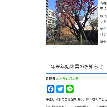
当社
中に
観光
ット
梅が
日ま
機会
年末年始休業のお知らせ
投稿日
2024年11月20日
Facebook
Twitter
Line
平素は格別のご高配を賜り、厚く御礼申し
誠に勝手ながら、以下の期間を年末年始休